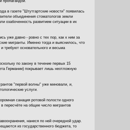
й пропагандой.
года в газете "Штутгартские новости" появилась
авители объединения стоматологов земли
ли озабоченность развитием ситуации в их
ь уже давно - ровно с тех пор, как к ним за
ие мигранты. Именно тогда и выяснилось, что
 и требуют основательного и весьма
оскольку по закону в течение первых 15
ета Германии) покрывает лишь неотложную
рантов "первой волны" уже миновали, и,
тологические услуги.
коромная санация ротовой полости одного
о в пересчёте на общее число мигрантов
авоохранения, нанеся по ней очередной удар.
мещаются из государственного бюджета, то