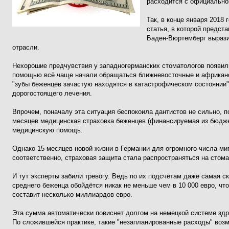
расходится с официально
Так, в конце января 2018 
статья, в которой предст
Баден-Вюртемберг вырази
отрасли.
Нехорошие предчувствия у западногерманских стоматологов появилис
помощью всё чаще начали обращаться ближневосточные и африканск
"зубы беженцев зачастую находятся в катастрофическом состоянии"
дорогостоящего лечения.
Впрочем, поначалу эта ситуация беспокоила дантистов не сильно, п
месяцев медицинская страховка беженцев (финансируемая из бюдж
медицинскую помощь.
Однако 15 месяцев новой жизни в Германии для огромного числа миг
соответственно, страховая защита стала распространяться на стома
И тут эксперты забили тревогу. Ведь по их подсчётам даже самая с
среднего беженца обойдётся никак не меньше чем в 10 000 евро, чт
составит несколько миллиардов евро.
Эта сумма автоматически повиснет долгом на немецкой системе здр
По сложившейся практике, такие "незапланированные расходы" воз