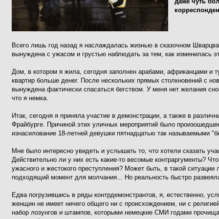
даже чуть бо
корреспонден
Всего лишь год назад я наслаждалась жизнью в сказочном Шварцвал
вынуждена с ужасом и грустью наблюдать за тем, как изменилась э
Дом, в котором я жила, сегодня заполнен арабами, африканцами и 
квартир больше денег. После нескольких прямых столкновений с н
вынуждена фактически спасаться бегством. У меня нет желания снос
что я немка.
Итак, сегодня я приняла участие в демонстрации, а также в различ
Фрайбурге. Причиной этих уличных мероприятий было произошедшее
изнасилование 18-летней девушки пятнадцатью так называемыми "б
Мне было интересно увидеть и услышать то, что хотели сказать уча
Действительно ли у них есть какие-то весомые контраргументы? Что 
ужасного и жестокого преступления? Может быть, в такой ситуации
подходящий момент для молчания... Но реальность быстро развеял
Едва погрузившись в ряды контрдемонстрантов, я, естественно, ус
женщин не имеет ничего общего ни с происхождением, ни с религие
набор лозунгов и штампов, которыми немецкие СМИ годами прочища