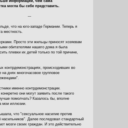
льше информации, чем сама
тка могла бы себе представить.
---
ьде, что на юго-западе Германии. Теперь я
та местность.
турками. Просто эти жильцы приносят хозяевам
овыми обитателями нашего дома я была
ить плевки их детей только по той причине,
ных контрдемонстрациях, происходивших во
 на днях многочасовое групповое
еженцами".
стники именно контрдемонстрации.
конкретно они могут заявить после такого
 лучше помолчать? Казалось бы, вполне
а мои иллюзии.
лышала, что "сексуальное насилие против
й насильников". Далее последовал стандартный
ют мозги своих граждан. И это действительно