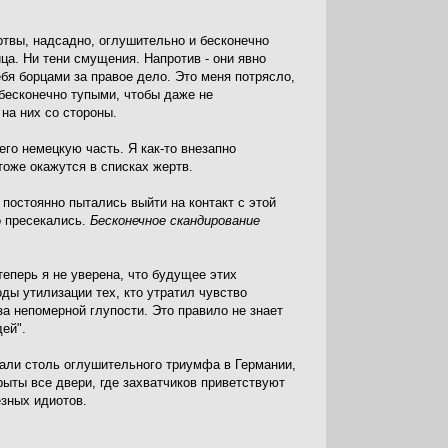
ртвы, надсадно, оглушительно и бесконечно
ца. Ни тени смущения. Напротив - они явно
бя борцами за правое дело. Это меня потрясло,
 бесконечно тупыми, чтобы даже не
 на них со стороны.
его немецкую часть. Я как-то внезапно
 тоже окажутся в списках жертв.
постоянно пытались выйти на контакт с этой
о пресекались.
Бесконечное скандирование
 теперь я не уверена, что будущее этих
ды утилизации тех, кто утратил чувство
за непомерной глупости. Это правило не знает
ей".
али столь оглушительного триумфа в Германии,
крыты все двери, где захватчиков приветствуют
зных идиотов.