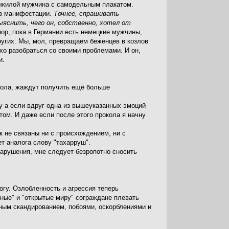
пожилой мужчина с самодельным плакатом.
 в манифестации.
Точнее, спрашивать
выяснить, чего он, собственно, хотел от
пор, пока в Германии есть немецкие мужчины,
угих. Мы, мол, превращаем беженцев в козлов
о разобраться со своими проблемами. И он,
и.
 пола, жаждут получить ещё больше
Ну а если вдруг одна из вышеуказанных эмоций
том. И даже если после этого прокола я начну
ак не связаны ни с происхождением, ни с
ет аналога слову "тахарруш".
арушения, мне следует безропотно сносить
огу. Озлобленность и агрессия теперь
ные" и "открытые миру" сограждане плевать
ным скандированием, побоями, оскорблениями и