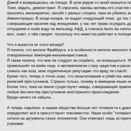
Домой я возвращалась на поезде. В купе рядом со мной оказался 
Тоже, видать, демонстрант. Я спросила, каковы мотивы его участия
пришлось многократно, заходя с разных сторон, пока не удалось 
демонстрации.
В конце концов, он выдал следующий тезис: до тех 
совершающие насилие над женщинами, у нас нет права осуждать др
отпущения и льём воду на мельницу АфД, а сначала было бы неплох
мол, знает, о чём говорит, поскольку его невестка работает в полици
Что я вынесла из этого вечера?
Я поняла, что жители Фрайбурга, и в особенности жители женского
отмороженных беженцев-женоненавистников.
Я также поняла, что мне не следует ни скорбеть, ни возмущаться. 
промелькнёт на моём лице, я автоматически стану нацистом и расис
скакать как коза, мою подмоченную репутацию это вряд ли спасёт.
Кроме того, теперь я точно знаю, что изнасилования и убийства ник
религией преступников. Странно только, почему в немецком языке н
Более того, пока на земле существуют немцы, совершающие правон
любые бесчинства преступников иностранного происхождения.
Вроде ничего не забыла...
А теперь серьёзно: в нашем обществе больше нет готовности к диал
определяют всё и присутствуют повсеместно. Наши особо "толерант
хотели на аргументы своих оппонентов. Они отвечают лишь истерич
угрозами.