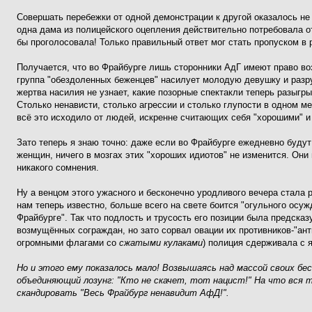
Совершать перебежки от одной демонстрации к другой оказалось не 
одна дама из полицейского оцепления действительно потребовала от
бы проголосовала! Только правильный ответ мог стать пропуском в
Получается, что во Фрайбурге лишь сторонники АдГ имеют право воз
группа "обездоленных беженцев" насилует молодую девушку и разру
жертва насилия не узнает, какие позорные спектакли теперь разыгр
Столько ненависти, столько агрессии и столько глупости в одном ме
всё это исходило от людей, искренне считающих себя "хорошими" 
Зато теперь я знаю точно: даже если во Фрайбурге ежедневно будут
женщин, ничего в мозгах этих "хороших идиотов" не изменится. Они н
никакого сомнения.
Ну а венцом этого ужасного и бесконечно уродливого вечера стала 
нам теперь известно, больше всего на свете боится "огульного ос
Фрайбурге". Так что подлость и трусость его позиции была предсказ
возмущённых сограждан, но зато сорвал овации их противников-"ан
огромными флагами со
сжатыми кулаками
) полиция сдерживала с 
Но и этого ему показалось мало! Возвышаясь над массой своих бе
объединяющий лозунг: "Кто не скачет, тот нацист!" На что вся т
скандировать "Весь Фрайбург ненавидит АфД!".