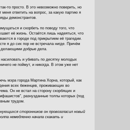
так-то просто. В это невозможно поверить, но
 меня ответить на вопрос, за какую партию я
 ряды демонстрантов.
мущаться и скорбеть по поводу того, что
шает её жизнь. Остаётся лишь надеяться, что
ываются в городе под прикрытием её трагедии.
сте я до сих пор не встречала нигде. Причём
и делающими добрые дела.
 насиловать и убивать по десятку молодых
ичего не поймут, и никогда. В этом уже нет
речь мэра города Мартина Хорна, который, как
уждения всех беженцев, проживающих во
уема. Он не встал на сторону скорбящих и
тифашистов", разнузданные толпы которых (под
явным трудом.
снующихся сторонников он провозгласил новый
олпа немедленно начала скакать и