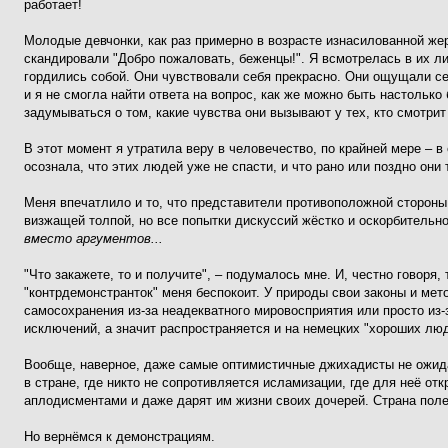
работает!
Молодые девчонки, как раз примерно в возрасте изнасилованной же
скандировали "Добро пожаловать, беженцы!". Я всмотрелась в их ли
гордились собой. Они чувствовали себя прекрасно. Они ощущали се
и я не смогла найти ответа на вопрос, как же можно быть настолько
задумываться о том, какие чувства они вызывают у тех, кто смотрит
В этот момент я утратила веру в человечество, по крайней мере – в 
осознала, что этих людей уже не спасти, и что рано или поздно они
Меня впечатлило и то, что представители противоположной стороны 
визжащей толпой, но все попытки дискуссий жёстко и оскорбительн
вместо аргументов...
"Что закажете, то и пол
у
чите", – подумалось мне. И, честно говоря,
"контрдемонстранток" меня беспокоит. У природы свои законы и мето
самосохранения из-за неадекватного мировосприятия или просто из-
исключений, а значит распространяется и на немецких "хороших люд
Вообще, наверное, даже самые оптимистичные джихадисты не ожид
в стране, где никто не сопротивляется исламизации, где для неё от
аплодисментами и даже дарят им жизни своих дочерей. Страна поле
Но вернёмся к демонстрациям.