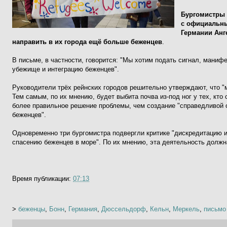
Бургомистры 
с официальн
Германии Анг
направить в их города ещё больше беженцев
.
В письме, в частности, говорится: "Мы хотим подать сигнал, маниф
убежище и интеграцию беженцев".
Руководители трёх рейнских городов решительно утверждают, что "
Тем самым, по их мнению, будет выбита почва из-под ног у тех, кто с
более правильное решение проблемы, чем создание "справедливой
беженцев".
Одновременно три бургомистра подвергли критике "дискредитацию 
спасению беженцев в море". По их мнению, эта деятельность должн
Время публикации:
07:13
>
беженцы
,
Бонн
,
Германия
,
Дюссельдорф
,
Кельн
,
Меркель
,
письмо