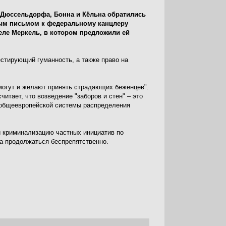
Дюссельдорфа, Бонна и Кёльна обратились
ым письмом к федеральному канцлеру
еле Меркель, в котором предложили ей
естирующий гуманность, а также право на
могут и желают принять страдающих беженцев".
читает, что возведение "заборов и стен" – это
 общеевропейской системы распределения
и криминализацию частных инициатив по
а продолжаться беспрепятственно.