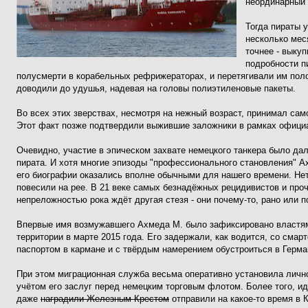
неординарный 
Тогда пираты 
несколько мес
точнее - выку
подробности п
полусмерти в корабельных рефрижераторах, и перетягивали им пол
доводили до удушья, надевая на головы полиэтиленовые пакеты.
Во всех этих зверствах, несмотря на нежный возраст, принимал са
Этот факт позже подтвердили выжившие заложники в рамках офици
Очевидно, участие в эпическом захвате немецкого танкера было да
пирата. И хотя многие эпизоды "профессионального становления" А
его биографии оказались вполне обычными для нашего времени. Нет,
повесили на рее. В 21 веке самых безнадёжных рецидивистов и проч
непреложностью рока ждёт другая стезя - они почему-то, рано или 
Впервые имя возмужавшего Ахмеда М. было зафиксировано властям
территории в марте 2015 года. Его задержали, как водится, со см
паспортом в кармане и с твёрдым намерением обустроиться в Герма
При этом миграционная служба весьма оперативно установила лично
учётом его заслуг перед немецким торговым флотом. Более того, и
даже
наградили Железным Крестом
отправили на какое-то время в 