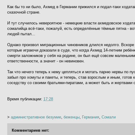
Как бы то ни было, Ахмед в Германии прижился и подал-таки ходата
сказочной стране.
И тут случилось невероятное - немецкие власти ахмедовское ходата
сомалийца всё-таки, пожалуй, есть определённые тёмные пятна - вот
людей пытал...
Однако произвол миграционных чиновников длился недолго. Вскоре
которые играючи доказали в суде, что когда Ахмед 14-летним ребё
смерти заложников у себя на родине, он был ещё совсем маленьким
ответственности, а значит - он невиновен.
Так что нечего теперь к нему цепляться и мотать парню нервы по пу
забыл про хомуты и пакеты, и теперь, став взрослым и иным, готов 
соседству со своими братьями-пиратами, а может быть и жертвами с
Время публикации:
17:28
>
административное безумие
,
беженцы
,
Германия
,
Сомали
Комментариев нет: