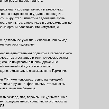
и прогремел на всю планету.
удерживали команду танкера в заложниках
яцев, а когда моряков удалось освободить,
пить, миру стали известны леденящие кровь
иратских пыток: заложников и вымораживали до
овые органы пластиковыми хомутами, и
мое деятельное участие и славный наш Ахмед.
ального расследования.
леко не единственным подвигом в карьере юного
хмеда так и остались в тени, ключевые этапы
 его не прирезали в пьяной драке и не
ий конченый сброд со всего мира с
поздно, обязательно оказываются в Германии.
и ФРГ уже непосредственно на немецкой
артфоном в руках, с фальшивым итальянским
нии в качестве беженца.
сть Ахмеда, что, впрочем, не удивительно с
дентифицированного сомалийского отморозка
КПЗ.