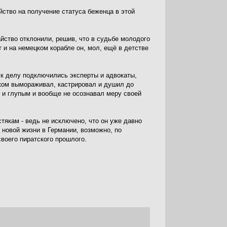
йство на получение статуса беженца в этой
йство отклонили, решив, что в судьбе молодого
 и на немецком корабле он, мол, ещё в детстве
 к делу подключились эксперты и адвокаты,
нком вымораживал, кастрировал и душил до
 и глупым и вообще не осознавал меру своей
стякам - ведь не исключено, что он уже давно
к новой жизни в Германии, возможно, по
воего пиратского прошлого.