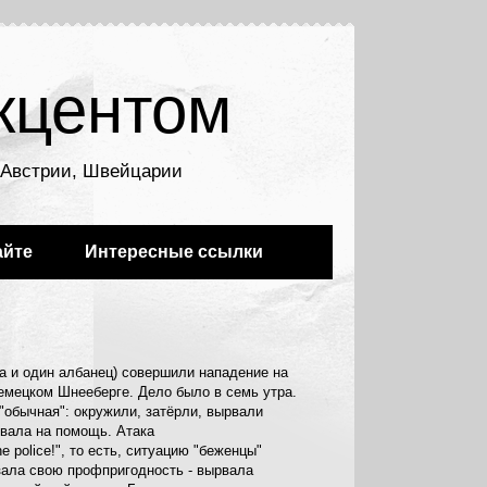
кцентом
, Австрии, Швейцарии
айте
Интересные ссылки
а и один албанец) совершили нападение на
емецком Шнееберге. Дело было в семь утра.
обычная": окружили, затёрли, вырвали
вала на помощь. Атака
e police!", то есть, ситуацию "беженцы"
зала свою профпригодность - вырвала