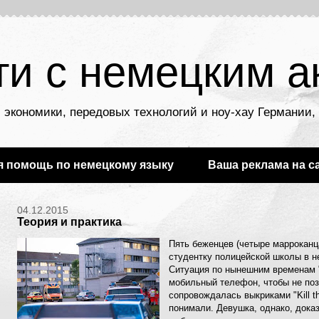
ти с немецким а
 экономики, передовых технологий и ноу-хау Германии
я помощь по немецкому языку
Ваша реклама на с
04.12.2015
Теория и практика
Пять беженцев (четыре марроканц
студентку полицейской школы в н
Ситуация по нынешним временам "
мобильный телефон, чтобы не поз
сопровождалась выкриками "Kill th
понимали. Девушка, однако, дока