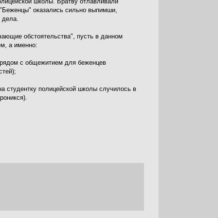
олицейской школы. Братву отлавливали
. "Беженцы" оказались сильно выпимши,
 дела.
гчающие обстоятельства", пусть в данном
м, а именно:
и рядом с общежитием для беженцев
тей);
 на студентку полицейской школы случилось в
роникся).