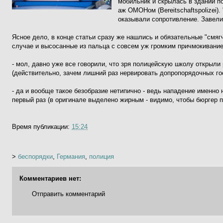
мобильник и скрылась в здании п
аж ОМОНом (Bereitschaftspolizei)
оказывали сопротивление. Завели
Ясное дело, в конце статьи сразу же нашлись и обязательные "смя
случае и высосанные из пальца с совсем уж громким причмокивание
- мол, давно уже все говорили, что зря полицейскую школу открыл
(действительно, зачем лишний раз нервировать допропорядочных гос
- да и вообще такое безобразие нетипично - ведь нападение именно
первый раз (в оригинале выделено жирным - видимо, чтобы бюргер п
Время публикации:
15:24
>
беспорядки
,
Германия
,
полиция
Комментариев нет:
Отправить комментарий