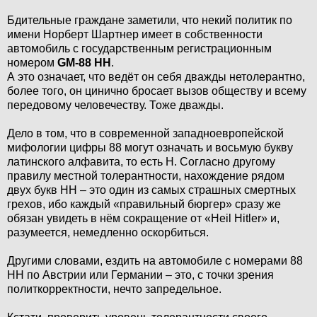
Бдительные граждане заметили, что некий политик по
имени Норберт Шартнер имеет в собственности
автомобиль с государственным регистрационным
номером
GM-88 HH
.
А это означает, что ведёт он себя дважды нетолерантно,
более того, он цинично бросает вызов обществу и всему
передовому человечеству. Тоже дважды.
Дело в том, что в современной западноевропейской
мифологии цифры 88 могут означать и восьмую букву
латинского алфавита, то есть H. Согласно другому
правилу местной толерантности, нахождение рядом
двух букв HH – это один из самых страшных смертных
грехов, ибо каждый «правильный бюргер» сразу же
обязан увидеть в нём сокращение от «Heil Hitler» и,
разумеется, немедленно оскорбиться.
Другими словами, ездить на автомобиле с номерами 88
HH по Австрии или Германии – это, с точки зрения
политкорректности, нечто запредельное.