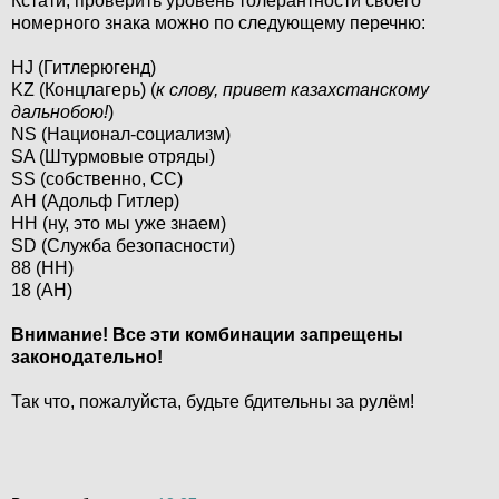
Кстати, проверить уровень толерантности своего
номерного знака можно по следующему перечню:
HJ (Гитлерюгенд)
KZ (Концлагерь) (
к слову, привет казахстанскому
дальнобою!
)
NS (Национал-социализм)
SA (Штурмовые отряды)
SS (собственно, СС)
AH (Адольф Гитлер)
HH (ну, это мы уже знаем)
SD (Служба безопасности)
88 (HH)
18 (AH)
Внимание! Все эти комбинации запрещены
законодательно!
Так что, пожалуйста, будьте бдительны за рулём!