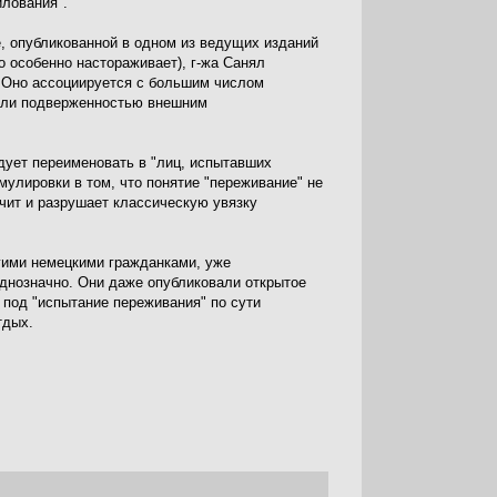
илования".
е, опубликованной в одном из ведущих изданий
о особенно настораживает), г-жа Санял
е. Оно ассоциируется с большим числом
или подверженностью внешним
дует переименовать в "лиц, испытавших
улировки в том, что понятие "переживание" не
ачит и разрушает классическую увязку
огими немецкими гражданками, уже
однозначно. Они даже опубликовали открытое
 под "испытание переживания" по сути
тдых.