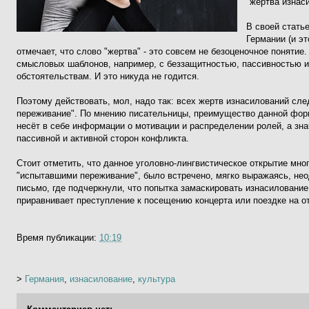
"жертва изнас
В своей стать
Германии (и эт
отмечает, что слово "жертва" - это совсем не безоценочное поняти
смысловых шаблонов, например, с беззащитностью, пассивностью 
обстоятельствам. И это никуда не годится.
Поэтому действовать, мол, надо так: всех жертв изнасилований сле
переживание". По мнению писательницы, преимущество данной форм
несёт в себе информации о мотивации и распределении ролей, а зн
пассивной и активной сторон конфликта.
Стоит отметить, что данное уголовно-лингвистическое открытие мн
"испытавшими переживание", было встречено, мягко выражаясь, не
письмо, где подчеркнули, что попытка замаскировать изнасилование
приравнивает преступление к посещению концерта или поездке на о
Время публикации:
10:19
>
Германия
,
изнасилование
,
культура