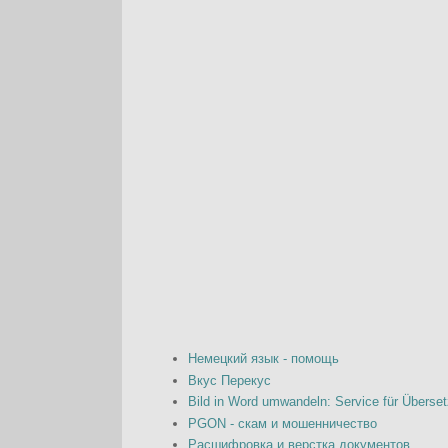
Немецкий язык - помощь
Вкус Перекус
Bild in Word umwandeln: Service für Überset
PGON - скам и мошенничество
Расшифровка и верстка документов