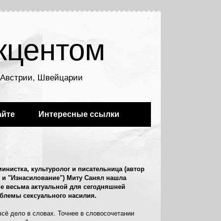
кцентом
, Австрии, Швейцарии
айте
Интересные ссылки
инистка, культуролог и писательница (автор
" и "Изнасилование") Миту Санял нашла
ие
весьма актуальной для сегодняшней
блемы сексуального насилия.
всё дело в словах. Точнее в словосочетании