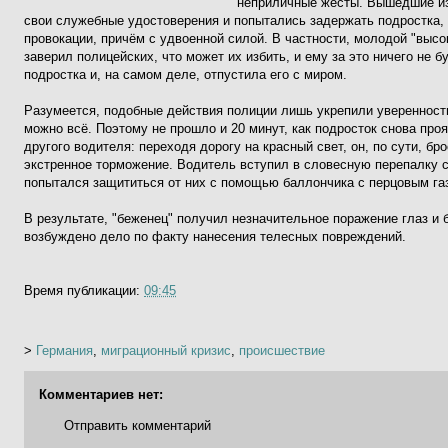
неприличные жесты. Вышедшие из
свои служебные удостоверения и попытались задержать подростка, 
провокации, причём с удвоенной силой. В частности, молодой "выс
заверил полицейских, что может их избить, и ему за это ничего не
подростка и, на самом деле, отпустила его с миром.
Разумеется, подобные действия полиции лишь укрепили уверенность
можно всё. Поэтому не прошло и 20 минут, как подросток снова пр
другого водителя: переходя дорогу на красный свет, он, по сути, б
экстренное торможение. Водитель вступил в словесную перепалку с
попытался защититься от них с помощью баллончика с перцовым га
В результате, "беженец" получил незначительное поражение глаз и 
возбуждено дело по факту нанесения телесных повреждений.
Время публикации:
09:45
>
Германия
,
миграционный кризис
,
происшествие
Комментариев нет:
Отправить комментарий