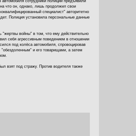
 автомобиля сотрудники полиции предъявили
на что он, однако, лишь продолжил свои
ококвалифицированный специалист" авторитетно
 будет. Полиция установила персональные данные
 "жертвы войны" в том, что ему действительно
оявил себя агрессивным поведением в отношении
росился под колёса автомобиля, спровоцировав
 "обездоленным" и его товарищами, а затем
зом.
был взят под стражу. Против водителя также