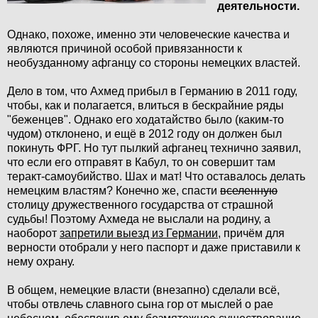
деятельности.
Однако, похоже, именно эти человеческие качества и
являются причиной особой привязанности к
необузданному афганцу со стороны немецких властей.
Дело в том, что Ахмед прибыл в Германию в 2011 году,
чтобы, как и полагается, влиться в бескрайние ряды
"беженцев". Однако его ходатайство было (каким-то
чудом) отклонено, и ещё в 2012 году он должен был
покинуть ФРГ. Но тут пылкий афганец технично заявил,
что если его отправят в Кабул, то он совершит там
теракт-самоубийство. Шах и мат! Что оставалось делать
немецким властям? Конечно же, спасти
вселенную
столицу дружественного государства от страшной
судьбы! Поэтому Ахмеда не выслали на родину, а
наоборот
запретили выезд из Германии
, причём для
верности отобрали у него паспорт и даже приставили к
нему охрану.
В общем, немецкие власти (внезапно) сделали всё,
чтобы отвлечь славного сына гор от мыслей о рае