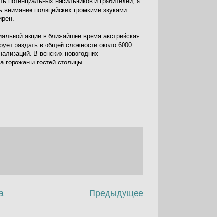
уть потенциальных насильников и грабителей, а
ь внимание полицейских громкими звуками
ирен.
иальной акции в ближайшее время австрийская
рует раздать в общей сложности около 6000
нализаций. В венских новогодних
а горожан и гостей столицы.
а
Предыдущее