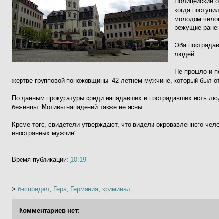
Полицейские 
когда поступи
молодом челов
режущие ранен
Оба пострадав
людей.
Не прошло и п
жертве групповой поножовщины, 42-летнем мужчине, который был от
По данным прокуратуры среди нападавших и пострадавших есть люди
беженцы. Мотивы нападений также не ясны.
Кроме того, свидетели утверждают, что видели окровавленного чело
иностранных мужчин".
Время публикации:
10:19
>
беспредел
,
Гера
,
Германия
,
криминал
Комментариев нет: