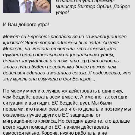
В нашей студии премьер-
министр Виктор Орбан. Доброе
утро!
И Вам доброго утра!
Может ли Евросоюз распасться из-за миграционного
кризиса? Этот вопрос однажды был задан Ангеле
Меркель, на что она ответила, что каждый, кто
думает идти отдельным национальным путём,
должен задуматься и о том, что эффективность
этого пути будет несравнимо более низкой, чем
действия единого и мощного союза. Я подозреваю, что
эту мысль она озвучила и для Венгрии...
По моему мнению, лучше уж действовать в одиночку,
чем бездействовать всем вместе. А именно так сегодня
ситуация и выглядит. ЕС бездействует. Мы были
первыми, кто начал реально что-то делать, и поэтому мы
оказались лучше других в ЕС защищены от
миграционного кризиса. Но сегодня даже те, кто дольше
всего ждал помощи от ЕС, начали действовать
самостоятельно. Короче, нужно работать, а не