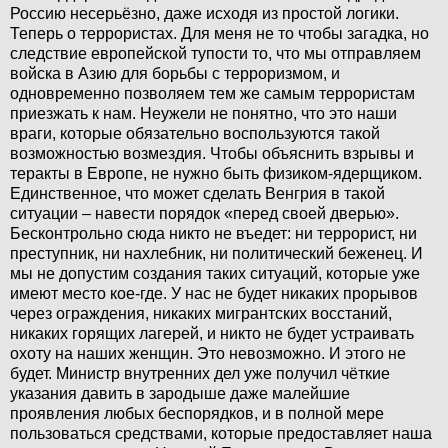
Россию несерьёзно, даже исходя из простой логики.
Теперь о террористах. Для меня не то чтобы загадка, но
следствие европейской тупости то, что мы отправляем
войска в Азию для борьбы с терроризмом, и
одновременно позволяем тем же самым террористам
приезжать к нам. Неужели не понятно, что это наши
враги, которые обязательно воспользуются такой
возможностью возмездия. Чтобы объяснить взрывы и
теракты в Европе, не нужно быть физиком-ядерщиком.
Единственное, что может сделать Венгрия в такой
ситуации – навести порядок «перед своей дверью».
Бесконтрольно сюда никто не въедет: ни террорист, ни
преступник, ни нахлебник, ни политический беженец. И
мы не допустим создания таких ситуаций, которые уже
имеют место кое-где. У нас не будет никаких прорывов
через ограждения, никаких мигрантских восстаний,
никаких горящих лагерей, и никто не будет устраивать
охоту на наших женщин. Это невозможно. И этого не
будет. Министр внутренних дел уже получил чёткие
указания давить в зародыше даже малейшие
проявления любых беспорядков, и в полной мере
пользоваться средствами, которые предоставляет наша