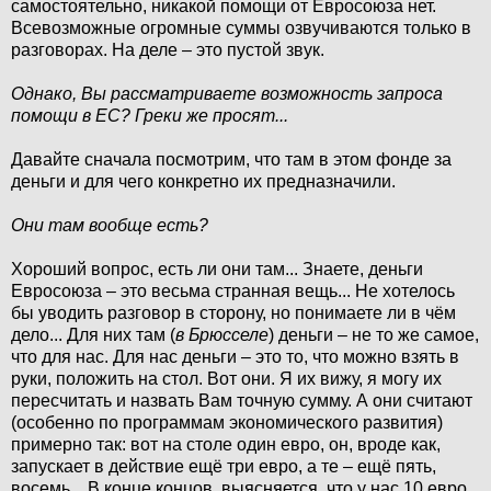
самостоятельно, никакой помощи от Евросоюза нет.
Всевозможные огромные суммы озвучиваются только в
разговорах. На деле – это пустой звук.
Однако, Вы рассматриваете возможность запроса
помощи в ЕС? Греки же просят...
Давайте сначала посмотрим, что там в этом фонде за
деньги и для чего конкретно их предназначили.
Они там вообще есть?
Хороший вопрос, есть ли они там... Знаете, деньги
Евросоюза – это весьма странная вещь... Не хотелось
бы уводить разговор в сторону, но понимаете ли в чём
дело... Для них там (
в Брюсселе
) деньги – не то же самое,
что для нас. Для нас деньги – это то, что можно взять в
руки, положить на стол. Вот они. Я их вижу, я могу их
пересчитать и назвать Вам точную сумму. А они считают
(особенно по программам экономического развития)
примерно так: вот на столе один евро, он, вроде как,
запускает в действие ещё три евро, а те – ещё пять,
восемь... В конце концов, выясняется, что у нас 10 евро,