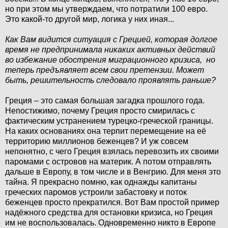
но при этом мы утверждаем, что потратили 100 евро.
Это какой-то другой мир, логика у них иная...
Как Вам видится ситуация с Грецией, которая долгое
время не предпринимала никаких активных действий
во избежание обострения миграционного кризиса,
но
теперь предъявляет всем свои претензии. Может
быть, решительность следовало проявлять раньше?
Греция – это самая большая загадка прошлого года.
Непостижимо, почему Греция просто смирилась с
фактическим устранением турецко-греческой границы.
На каких основаниях она терпит перемещение на её
территорию миллионов беженцев? И уж совсем
непонятно, с чего Греция взялась перевозить их своими
паромами с островов на материк. А потом отправлять
дальше в Европу, в том числе и в Венгрию. Для меня это
тайна. Я прекрасно помню, как однажды капитаны
греческих паромов устроили забастовку и поток
беженцев просто прекратился. Вот Вам простой пример
надёжного средства для остановки кризиса, но Греция
им не воспользовалась. Одновременно никто в Европе